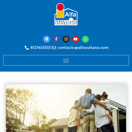
8121655555
contacto@alfasultana.com