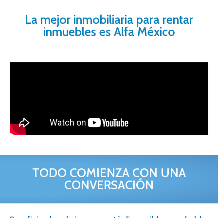
La mejor inmobiliaria para rentar
inmuebles es Alfa México
TODO COMIENZA CON UNA
CONVERSACIÓN