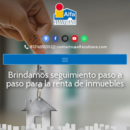
8121655555
contacto@alfasultana.com
Brindamos seguimiento paso a
paso para la renta de inmuebles