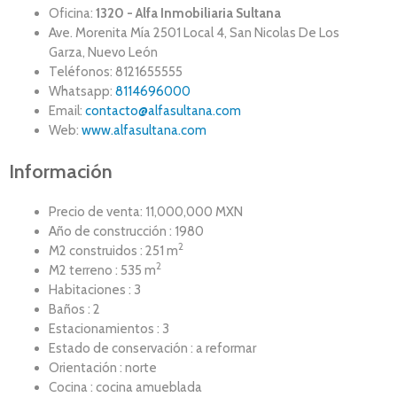
Oficina:
1320 - Alfa Inmobiliaria Sultana
Ave. Morenita Mí­a 2501 Local 4, San Nicolas De Los
Garza, Nuevo León
Teléfonos: 8121655555
Whatsapp:
8114696000
Email:
contacto@alfasultana.com
Web:
www.alfasultana.com
Información
Precio de venta: 11,000,000 MXN
Año de construcción : 1980
2
M2 construidos : 251 m
2
M2 terreno : 535 m
Habitaciones : 3
Baños : 2
Estacionamientos : 3
Estado de conservación : a reformar
Orientación : norte
Cocina : cocina amueblada