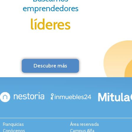
emprendedores
líderes
Descubre más
Franquicias
Área reservada
Conócenos
Campus Alfa