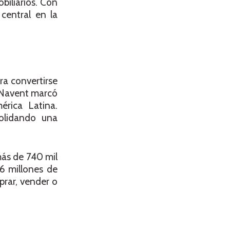
obiliarios. Con
central en la
a convertirse
o Navent marcó
érica Latina.
solidando una
ás de 740 mil
6 millones de
prar, vender o