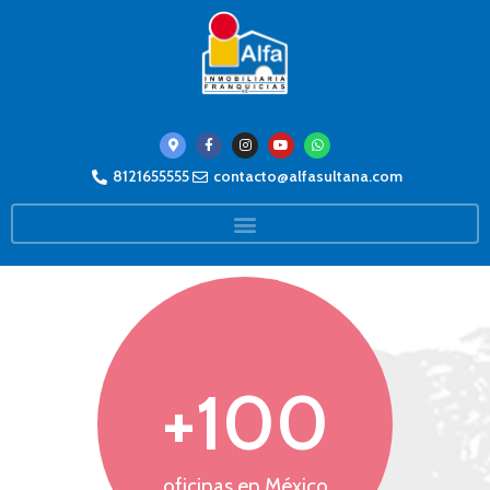
8121655555
contacto@alfasultana.com
+
100
oficinas en México