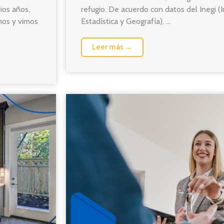
ios años,
refugio. De acuerdo con datos del Inegi (I
mos y vimos
Estadística y Geografía), ...
Leer más →