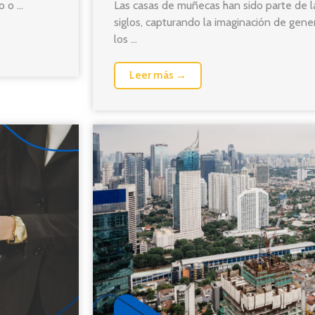
Las casas de muñecas han sido parte de la
 o ...
siglos, capturando la imaginación de gene
los ...
Leer más →