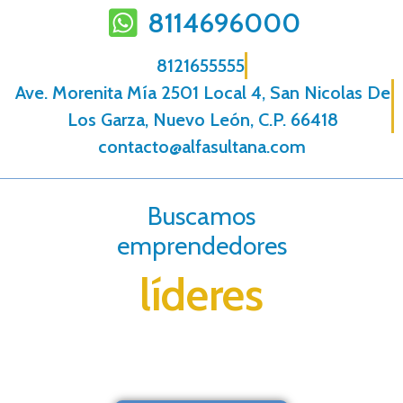
8114696000
8121655555
Ave. Morenita Mí­a 2501 Local 4, San Nicolas De
Los Garza, Nuevo León, C.P. 66418
contacto@alfasultana.com
Buscamos
emprendedores
líderes