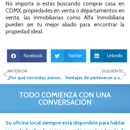
No importa si estás buscando comprar casa en
CDMX, propiedades en venta o departamentos en
venta, las inmobiliarias como Alfa Inmobiliaria
pueden ser tu mejor aliado para encontrar la
propiedad ideal.
Facebook
Twitter
LinkedIn
ANTERIOR
SIGUIENTE
¿Por qué necesitas asesores inmobiliarios para comprar una casa?
Ventajas de pertenecer a una red inmobiliaria para asesores y corredores
TODO COMIENZA CON UNA
CONVERSACIÓN
Su oficina local siempre está disponible para hablar