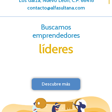
Los Garza, Nuevo León, C.P. 66418
contacto@alfasultana.com
Buscamos
emprendedores
líderes
Descubre más