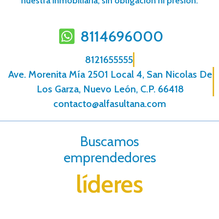
nuestra inmobiliaria, sin obligación ni presión.
8114696000
8121655555
Ave. Morenita Mí­a 2501 Local 4, San Nicolas De
Los Garza, Nuevo León, C.P. 66418
contacto@alfasultana.com
Buscamos
emprendedores
líderes