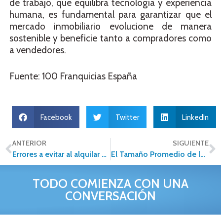
de trabajo, que equilibra tecnología y experiencia
humana, es fundamental para garantizar que el
mercado inmobiliario evolucione de manera
sostenible y beneficie tanto a compradores como
a vendedores.
Fuente: 100 Franquicias España
Facebook
Twitter
LinkedIn
ANTERIOR
SIGUIENTE
Errores a evitar al alquilar una propiedad
El Tamaño Promedio de los Departamentos en México: Una Tendencia en Reducción
TODO COMIENZA CON UNA
CONVERSACIÓN