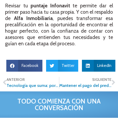
Revisar tu
puntaje Infonavit
te permite dar el
primer paso hacia tu casa propia. Y con el respaldo
de
Alfa Inmobiliaria
, puedes transformar esa
precalificación en la oportunidad de encontrar el
hogar perfecto, con la confianza de contar con
asesores que entienden tus necesidades y te
guían en cada etapa del proceso.
Facebook
Twitter
LinkedIn
ANTERIOR
SIGUIENTE
Tecnología que suma: por qué las plataformas inmobiliarias son el mejor aliado para cerrar más ventas y rentas
Mantener el pago del predial al día: una decisión inteligente para proteger tu patrimonio
TODO COMIENZA CON UNA
CONVERSACIÓN