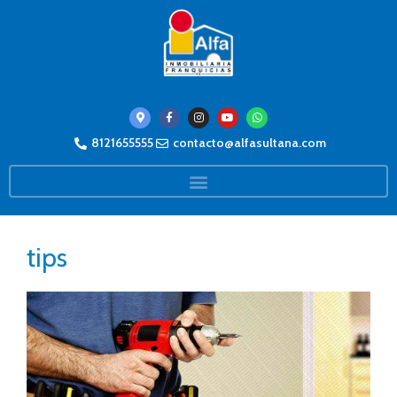
8121655555
contacto@alfasultana.com
tips