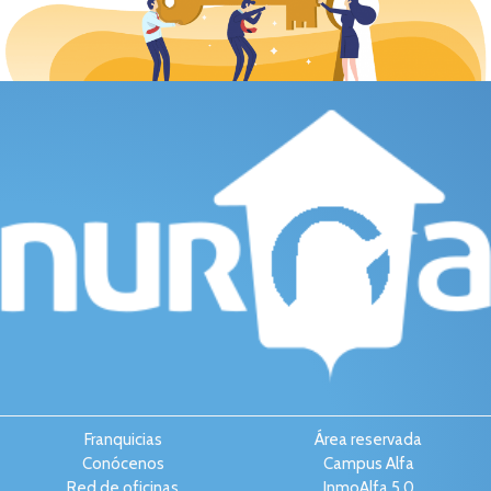
Franquicias
Área reservada
Conócenos
Campus Alfa
Red de oficinas
InmoAlfa 5.0