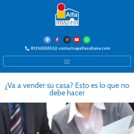
8121655555
contacto@alfasultana.com
¿Va a vender su casa? Esto es lo que no
debe hacer