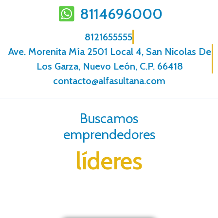
8114696000
8121655555
Ave. Morenita Mí­a 2501 Local 4, San Nicolas De
Los Garza, Nuevo León, C.P. 66418
contacto@alfasultana.com
Buscamos
emprendedores
líderes