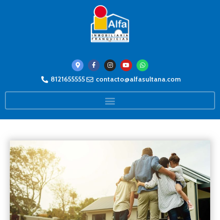
8121655555
contacto@alfasultana.com